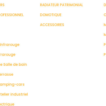
URS
RADIATEUR PATRIMONIAL
D
ROFESSIONNEL
DOMOTIQUE
C
ACCESSOIRES
M
M
Infrarouge
P
frarouge
P
 Salle de bain
errasse
camping-cars
elier industriel
ectrique