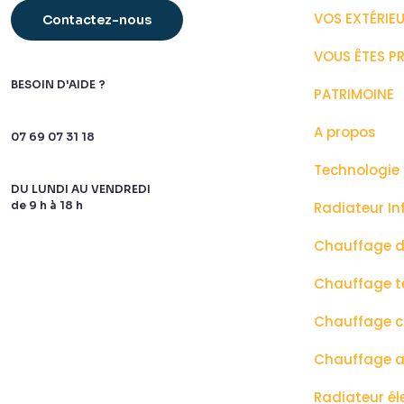
VOS EXTÉRIE
Contactez-nous
VOUS ÊTES P
BESOIN D'AIDE ?
PATRIMOINE
A propos
07 69 07 31 18
Technologie 
DU LUNDI AU VENDREDI
de 9 h à 18 h
Radiateur In
Chauffage de
Chauffage t
Chauffage 
Chauffage at
Radiateur él