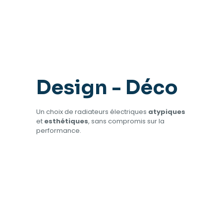
Design - Déco
Un choix de radiateurs électriques
atypiques
et
esthétiques
, sans compromis sur la
performance.
Krystal
Miroir
Tableau
Select
Noir
XLS
923,00
€
680,00
€
–
1424,00
€
–
–
Rond
–