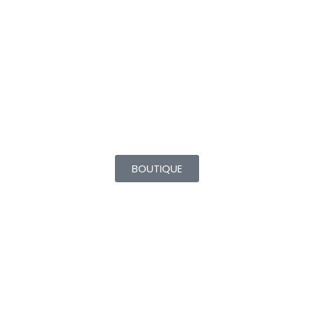
Comfort
395,00
€
–
1055,00
€
BOUTIQUE