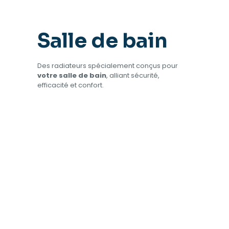
Salle de bain
Des radiateurs spécialement conçus pour
votre salle de bain
, alliant sécurité,
efficacité et confort.
Sèche
Krystal
Miroir
Miroir,
serviette
923,00
€
680,00
€
led
593,00
€
–
–
+
–
thermostat
1096,00
€
1833,00
€
593,00
€
632,00
€
–
764,00
€