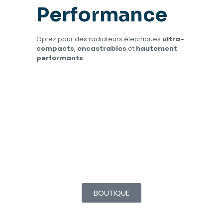
Performance
Optez pour des radiateurs électriques
ultra-
compacts
,
encastrables
et
hautement
performants
.
Krystal
923,00
€
–
1096,00
€
BOUTIQUE