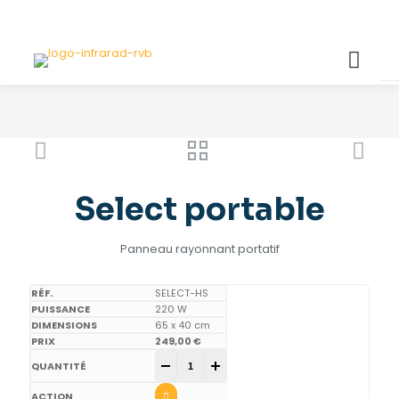
Select portable
Panneau rayonnant portatif
SELECT-HS
220 W
65 x 40 cm
249,00
€
Select portable quantity
-
+