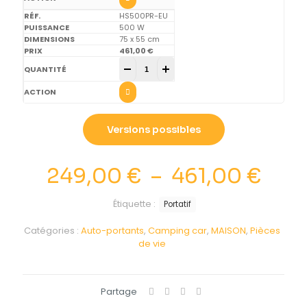
HS500PR-EU
500 W
75 x 55 cm
461,00
€
Select portable quantity
-
+
Versions possibles
Plag
249,00
€
–
461,00
€
de
Étiquette :
Portatif
prix 
Catégories :
Auto-portants
,
Camping car
,
MAISON
,
Pièces
249
de vie
à
461,
Partage