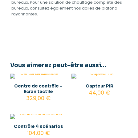
bureaux. Pour une solution de chauffage complète des
bureaux, consultez également nos dalles de plafond
rayonnantes.
Avis
Poids
5,5 kg
Il n’y a pas encore d’avis.
Puissance
220 W, 500 W
Soyez le premier à laisser votre avis
Dimensions
65 x 40 cm, 75 x 55 cm
sur “Select portable”
Vous aimerez peut-être aussi…
Vous devez être
connecté
pour publier un avis.
Centre de contrôle –
Capteur PIR
Ecran tactile
44,00
€
329,00
€
Contrôle 4 scénarios
104,00
€