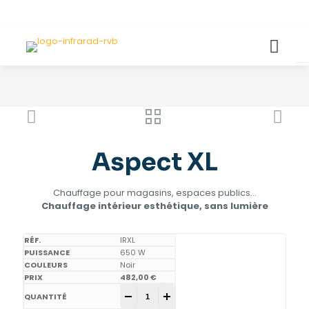
Aspect XL
Chauffage pour magasins, espaces publics…
Chauffage intérieur esthétique, sans lumière
IRXL
650 W
Noir
482,00
€
Aspect XL quantity
-
+