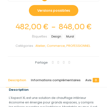
Versions possibles
Pla
482,00
€
–
848,00
€
de
Étiquettes :
Design
Mural
prix 
Catégories :
Atelier
,
Commerce
,
PROFESSIONNEL
482
à
848
Partage
Description
Informations complémentaires
Avis
0
Description
L’Aspect XL est une solution de chauffage intérieur
économe en énergie pour grands espaces, y compris
les pièces ouvertes sur l’extérieur. Montable au mur, il est