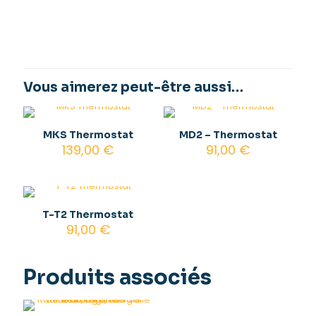
Avis
1300 W, 1950 W, 2600 W, 650
Puissance
W
Il n’y a pas encore d’avis.
Couleurs
Noir
Soyez le premier à laisser votre avis
sur “Aspect XL”
Vous aimerez peut-être aussi…
Vous devez être
connecté
pour publier un avis.
MKS Thermostat
MD2 – Thermostat
139,00
€
91,00
€
T-T2 Thermostat
91,00
€
Produits associés