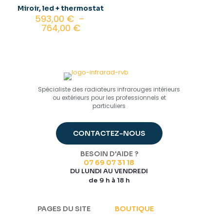
Miroir, led + thermostat
593,00
€
–
Plage
764,00
€
de
prix :
593,00 €
à
764,00 €
Spécialiste des radiateurs infrarouges intérieurs
ou extérieurs pour les professionnels et
particuliers
CONTACTEZ-NOUS
BESOIN D'AIDE ?
07 69 07 31 18
DU LUNDI AU VENDREDI
de 9 h à 18 h
PAGES DU SITE
BOUTIQUE