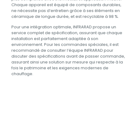
Chaque appareil est équipé de composants durables,
ne nécessite pas d’entretien grâce à ses éléments en
céramique de longue durée, et est recyclable à 98 %.
Pour une intégration optimale, INFRARAD propose un
service complet de spécification, assurant que chaque
installation est parfaitement adaptée à son
environnement. Pour les commandes spéciales, il est
recommandé de consulter l’équipe INFRARAD pour
discuter des spécifications avant de passer commande,
assurant ainsi une solution sur mesure qui respecte à la
fois le patrimoine et les exigences modernes de
chauffage.
Avis
Puissance
4800 W, 7800 W
Il n’y a pas encore d’avis.
Dimensions
142 x 110 cm, 160 x 110 cm
Soyez le premier à laisser votre avis
Surface chauffée
20-40 m², 30-60 m²
sur “Halo”
Avec décors, Avec décors +
Décors
lumières, Avec lumières, nu
Vous devez être
connecté
pour publier un avis.